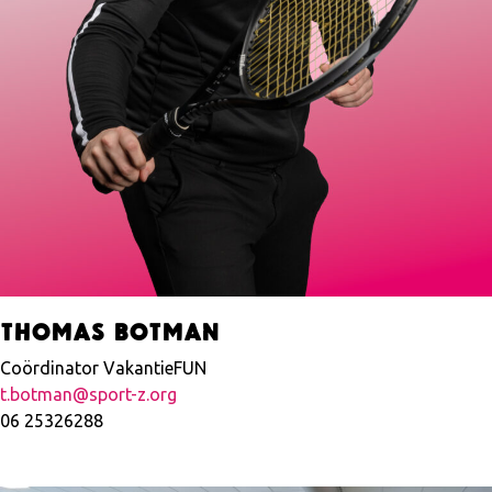
Thomas Botman
Coördinator VakantieFUN
t.botman@sport-z.org
06 25326288