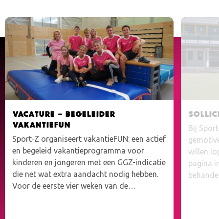
Vacature – Begeleider
Sollic
VakantieFUN
Bij Spor
Sport-Z organiseert vakantieFUN: een actief
gemotive
en begeleid vakantieprogramma voor
willen l
kinderen en jongeren met een GGZ-indicatie
pagina i
die net wat extra aandacht nodig hebben.
behandel
Voor de eerste vier weken van de…