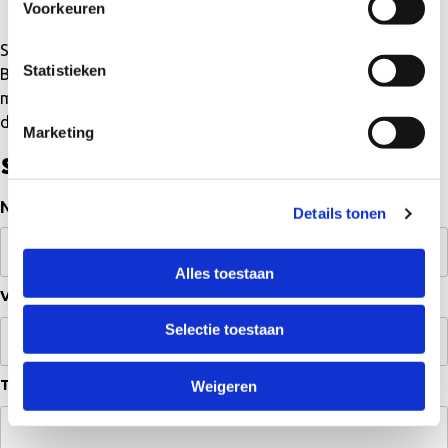
Voorkeuren
Sollicitatie stage
Statistieken
Bij Sport-Z komen we graag in contact met gemotiveerde
mensen die bij ons stage willen lopen. Vul het formulier op
deze pagina
in en we nemen je stage in behandeling.
Marketing
Sollicitatie Stage
Naam
(Vereist)
Details tonen
Alles toestaan
Voornaam
Selectie toestaan
Tussenvoegsel
Weigeren