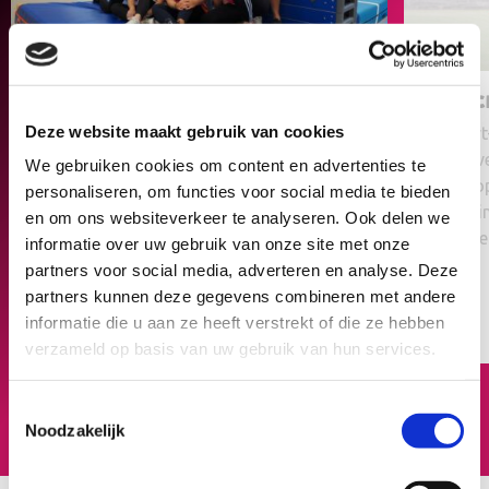
Vacature – Begeleider
Sollic
VakantieFUN
Deze website maakt gebruik van cookies
Bij Spor
Sport-Z organiseert vakantieFUN: een actief
gemotive
We gebruiken cookies om content en advertenties te
en begeleid vakantieprogramma voor
willen l
personaliseren, om functies voor social media te bieden
kinderen en jongeren met een GGZ-indicatie
pagina i
en om ons websiteverkeer te analyseren. Ook delen we
die net wat extra aandacht nodig hebben.
behandel
informatie over uw gebruik van onze site met onze
Voor de eerste vier weken van de…
partners voor social media, adverteren en analyse. Deze
partners kunnen deze gegevens combineren met andere
informatie die u aan ze heeft verstrekt of die ze hebben
verzameld op basis van uw gebruik van hun services.
Toestemmingsselectie
Bekijk alle vacatures
Noodzakelijk