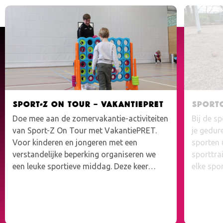
Sport-Z On Tour – VakantiePRET
Sport
Doe mee aan de zomervakantie-activiteiten
Bij de s
van Sport-Z On Tour met VakantiePRET.
je gedur
Voor kinderen en jongeren met een
sporten 
verstandelijke beperking organiseren we
sporttrai
een leuke sportieve middag. Deze keer…
elke spo