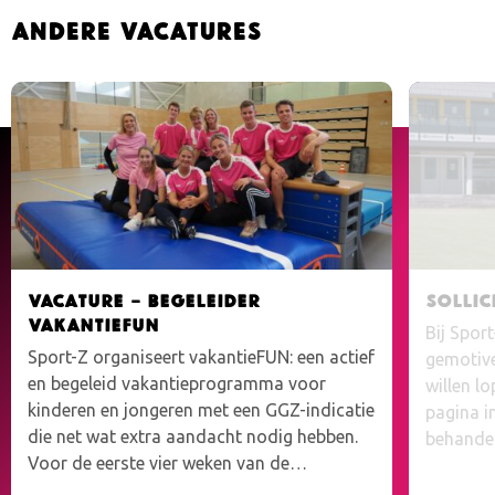
Andere vacatures
Vacature – Begeleider
Sollic
VakantieFUN
Bij Spor
Sport-Z organiseert vakantieFUN: een actief
gemotive
en begeleid vakantieprogramma voor
willen l
kinderen en jongeren met een GGZ-indicatie
pagina i
die net wat extra aandacht nodig hebben.
behandel
Voor de eerste vier weken van de…