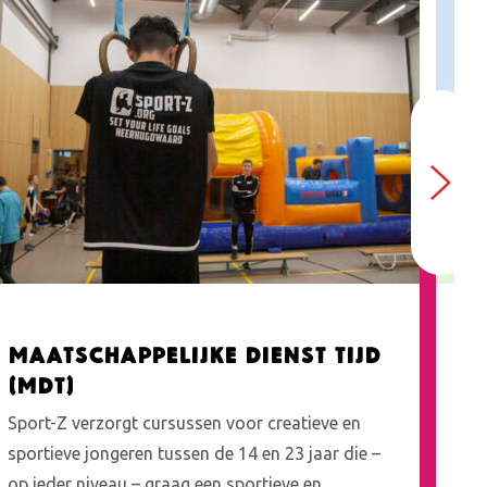
Maatschappelijke Dienst Tijd
I
(MDT)
a
Sport-Z verzorgt cursussen voor creatieve en
Sp
sportieve jongeren tussen de 14 en 23 jaar die –
and
op ieder niveau – graag een sportieve en
het