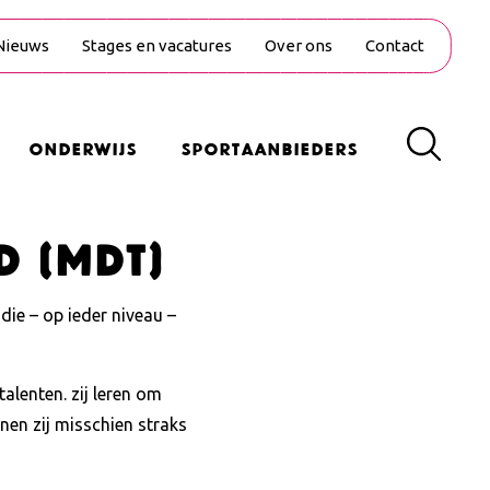
Nieuws
Stages en vacatures
Over ons
Contact
Onderwijs
Sportaanbieders
d (MDT)
die – op ieder niveau –
lenten. zij leren om
nnen zij misschien straks