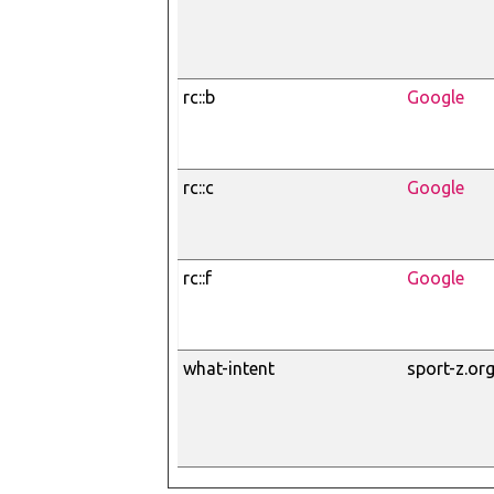
rc::b
Google
rc::c
Google
rc::f
Google
what-intent
sport-z.or