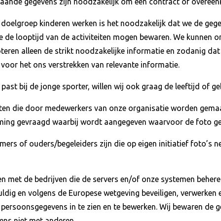
taande gegevens zijn noodzakelijk om een contract of overeenk
 doelgroep kinderen werken is het noodzakelijk dat we de ge
de looptijd van de activiteiten mogen bewaren. We kunnen 
oteren alleen de strikt noodzakelijke informatie en zodanig da
k voor het ons verstrekken van relevante informatie.
past bij de jonge sporter, willen wij ook graag de leeftijd of
nten die door medewerkers van onze organisatie worden gemaa
ming gevraagd waarbij wordt aangegeven waarvoor de foto ge
rs of ouders/begeleiders zijn die op eigen initiatief foto’s n
ten met de bedrijven die de servers en/of onze systemen beher
uldig en volgens de Europese wetgeving beveiligen, verwerken 
ersoonsgegevens in te zien en te bewerken. Wij bewaren de ge
vens niet met anderen.