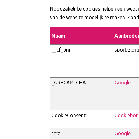
Noodzakelijke cookies helpen een websi
van de website mogelijk te maken. Zond
Naam
Aanbiede
__cf_bm
sport-z.or
_GRECAPTCHA
Google
CookieConsent
Cookiebot
rc::a
Google