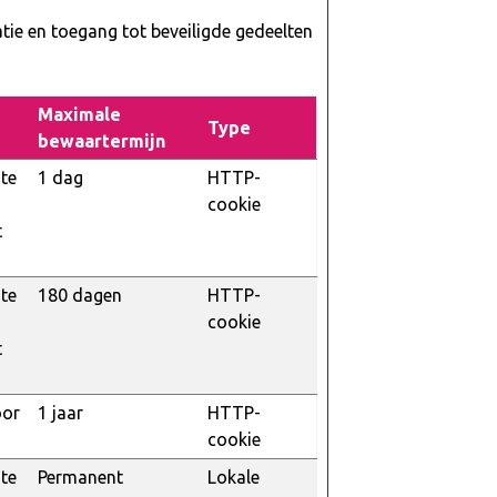
tie en toegang tot beveiligde gedeelten
Maximale
Type
bewaartermijn
te
1 dag
HTTP-
cookie
t
te
180 dagen
HTTP-
cookie
t
oor
1 jaar
HTTP-
cookie
te
Permanent
Lokale