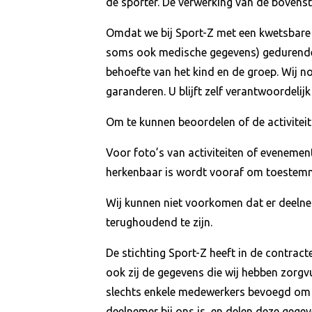
de sporter. De verwerking van de bovens
Omdat we bij Sport-Z met een kwetsbare
soms ook medische gegevens) gedurende 
behoefte van het kind en de groep. Wij n
garanderen. U blijft zelf verantwoordelij
Om te kunnen beoordelen of de activiteit 
Voor foto’s van activiteiten of eveneme
herkenbaar is wordt vooraf om toestem
Wij kunnen niet voorkomen dat er deelneme
terughoudend te zijn.
De stichting Sport-Z heeft in de contrac
ook zij de gegevens die wij hebben zorgv
slechts enkele medewerkers bevoegd om p
deelnemer bij ons is, en delen deze gege