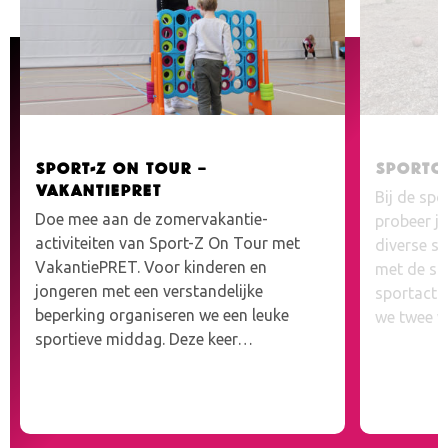
Sport-Z On Tour –
Sportc
VakantiePRET
Bij de spo
Doe mee aan de zomervakantie-
probeer j
activiteiten van Sport-Z On Tour met
diverse s
VakantiePRET. Voor kinderen en
met de spo
jongeren met een verstandelijke
sportactiv
beperking organiseren we een leuke
we twee w
sportieve middag. Deze keer…