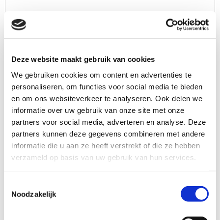
Woonplaats deelnemer
(Vereist)
Deze website maakt gebruik van cookies
We gebruiken cookies om content en advertenties te
Geboortedatum deelnemer
personaliseren, om functies voor social media te bieden
(Vereist)
en om ons websiteverkeer te analyseren. Ook delen we
informatie over uw gebruik van onze site met onze
partners voor social media, adverteren en analyse. Deze
partners kunnen deze gegevens combineren met andere
E-mail contactpersoon
(Vereist)
informatie die u aan ze heeft verstrekt of die ze hebben
verzameld op basis van uw gebruik van hun services.
E-mailadres invoeren
Toestemmingsselectie
Noodzakelijk