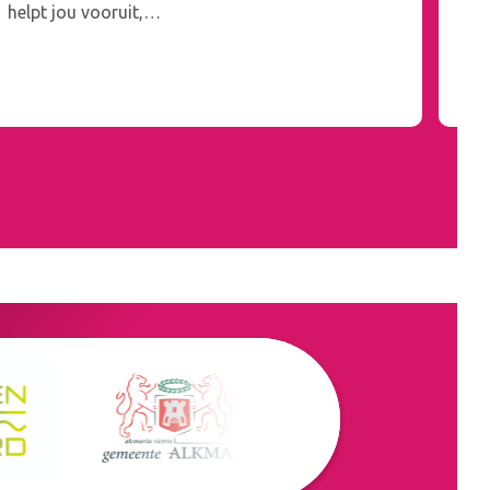
helpt jou vooruit,…
af