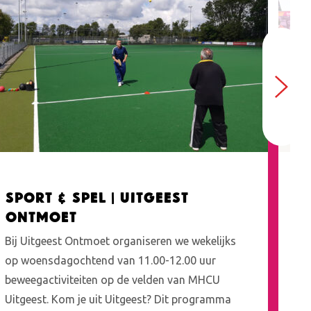
Sport & Spel | Uitgeest
U
Ontmoet
S
Bij Uitgeest Ontmoet organiseren we wekelijks
Spo
op woensdagochtend van 11.00-12.00 uur
sp
beweegactiviteiten op de velden van MHCU
be
Uitgeest. Kom je uit Uitgeest? Dit programma
ge