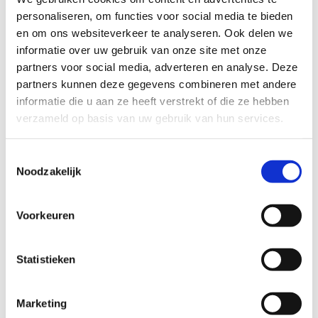
(zorg/sport)
personaliseren, om functies voor social media te bieden
De Maatschappelijk Regisseur van Sport-Z is actief
en om ons websiteverkeer te analyseren. Ook delen we
betrokken bij het beweegbeleid in de gemeente. Sport-Z zet
informatie over uw gebruik van onze site met onze
sport als middel in om een samenleving te creëren waar
partners voor social media, adverteren en analyse. Deze
iedereen aan mee kan doen,...
Lees verder >
partners kunnen deze gegevens combineren met andere
informatie die u aan ze heeft verstrekt of die ze hebben
verzameld op basis van uw gebruik van hun services.
Nathan | Raakte verslaafd maar
heeft zijn leven weer op orde
Toestemmingsselectie
Noodzakelijk
Op jonge leeftijd raakte Nathan Groot (37) verslaafd. Eerst
aan wiet, daarna aan gokken en later aan gokken én
cocaïne. Inmiddels heeft hij zijn leven weer op orde. Een
Voorkeuren
leven waarin er elke...
Lees verder >
Statistieken
Sportaanbieders
Ondersteuning van sportaanbieders Stichting Sport-Z
Marketing