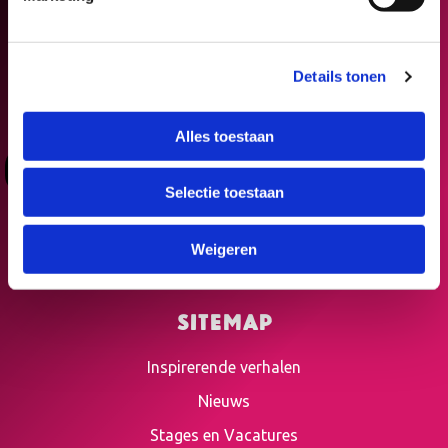
Details tonen
Alles toestaan
Deelnemers
Organisaties
Selectie toestaan
Algemene voorwaarden
Weigeren
Privacy Verklaring
Sitemap
Inspirerende verhalen
Nieuws
Stages en Vacatures