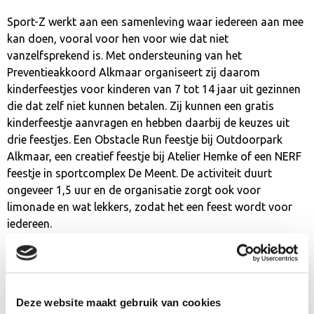
Sport-Z werkt aan een samenleving waar iedereen aan mee
kan doen, vooral voor hen voor wie dat niet
vanzelfsprekend is. Met ondersteuning van het
Preventieakkoord Alkmaar organiseert zij daarom
kinderfeestjes voor kinderen van 7 tot 14 jaar uit gezinnen
die dat zelf niet kunnen betalen. Zij kunnen een gratis
kinderfeestje aanvragen en hebben daarbij de keuzes uit
drie feestjes. Een Obstacle Run feestje bij Outdoorpark
Alkmaar, een creatief feestje bij Atelier Hemke of een NERF
feestje in sportcomplex De Meent. De activiteit duurt
ongeveer 1,5 uur en de organisatie zorgt ook voor
limonade en wat lekkers, zodat het een feest wordt voor
iedereen.
Het initiatief wordt door de kinderen én ouders erg
gewaardeerd. Aanmelden gaat via de website
www.sport-
z.org/kinderfeestje
, eventuele vragen kunnen gesteld
worden via
kinderfeestje@sport-z.org
.
Deze website maakt gebruik van cookies