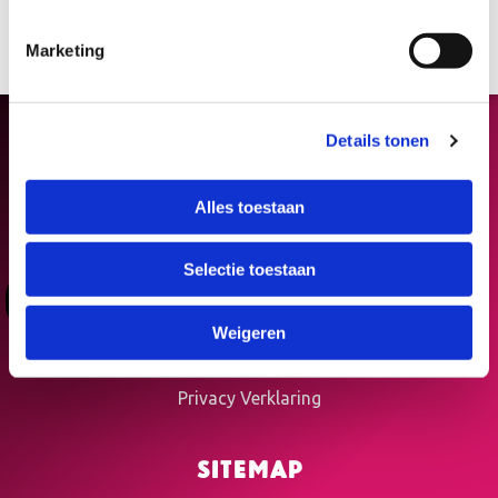
Marketing
Details tonen
Alles toestaan
Selectie toestaan
Deelnemers
Organisaties
Weigeren
Algemene voorwaarden
Privacy Verklaring
Sitemap