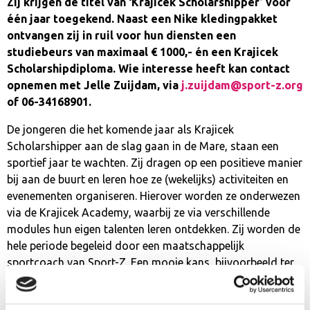
Zij krijgen de titel van ‘Krajicek Scholarshipper’ voor
één jaar toegekend. Naast een Nike kledingpakket
ontvangen zij in ruil voor hun diensten een
studiebeurs van maximaal € 1000,- én een Krajicek
Scholarshipdiploma. Wie interesse heeft kan contact
opnemen met Jelle Zuijdam, via
j.zuijdam@sport-z.org
of 06-34168901.
De jongeren die het komende jaar als Krajicek
Scholarshipper aan de slag gaan in de Mare, staan een
sportief jaar te wachten. Zij dragen op een positieve manier
bij aan de buurt en leren hoe ze (wekelijks) activiteiten en
evenementen organiseren. Hierover worden ze onderwezen
via de Krajicek Academy, waarbij ze via verschillende
modules hun eigen talenten leren ontdekken. Zij worden de
hele periode begeleid door een maatschappelijk
sportcoach van Sport-Z. Een mooie kans, bijvoorbeeld ter
aanvulling op het CV.
Jongeren tussen de 15 en 27 jaar, die in de Mare wonen en