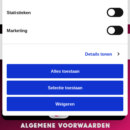
Statistieken
Marketing
Details tonen
Alles toestaan
Selectie toestaan
Weigeren
Deelnemers
Organisaties
Algemene voorwaarden