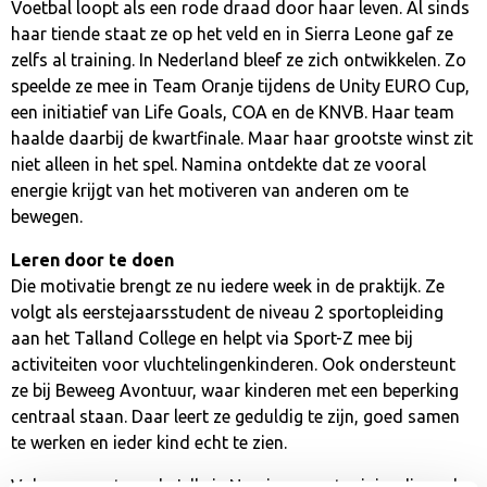
Voetbal loopt als een rode draad door haar leven. Al sinds
haar tiende staat ze op het veld en in Sierra Leone gaf ze
zelfs al training. In Nederland bleef ze zich ontwikkelen. Zo
speelde ze mee in Team Oranje tijdens de Unity EURO Cup,
een initiatief van Life Goals, COA en de KNVB. Haar team
haalde daarbij de kwartfinale. Maar haar grootste winst zit
niet alleen in het spel. Namina ontdekte dat ze vooral
energie krijgt van het motiveren van anderen om te
bewegen.
Leren door te doen
Die motivatie brengt ze nu iedere week in de praktijk. Ze
volgt als eerstejaarsstudent de niveau 2 sportopleiding
aan het Talland College en helpt via Sport-Z mee bij
activiteiten voor vluchtelingenkinderen. Ook ondersteunt
ze bij Beweeg Avontuur, waar kinderen met een beperking
centraal staan. Daar leert ze geduldig te zijn, goed samen
te werken en ieder kind echt te zien.
Volgens sportcoach Jelle is Namina een stagiaire die veel