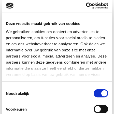
positiviteit meebrengt. Waar ze eerst nog wat verlegen was,
laat ze nu steeds meer zelfvertrouwen zien. Ze maakt
makkelijk contact, stelt vragen en is altijd bereid om te
Deze website maakt gebruik van cookies
helpen. “We gaan nog veel van haar horen,” klinkt het vol
vertrouwen. Namina weet in ieder geval al precies wat ze
We gebruiken cookies om content en advertenties te
wil: sporttrainer worden. En alles wijst erop dat ze hard op
personaliseren, om functies voor social media te bieden
weg is.
en om ons websiteverkeer te analyseren. Ook delen we
informatie over uw gebruik van onze site met onze
partners voor social media, adverteren en analyse. Deze
partners kunnen deze gegevens combineren met andere
informatie die u aan ze heeft verstrekt of die ze hebben
verzameld op basis van uw gebruik van hun services.
Toestemmingsselectie
Noodzakelijk
Voorkeuren