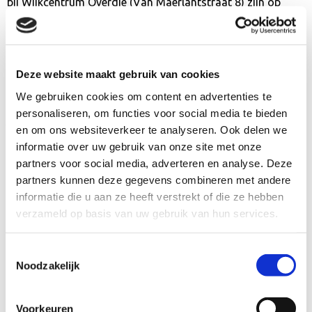
bij Wijkcentrum Overdie (Van Maerlantstraat 8) zijn op
dinsdagochtend van 9.30 tot 11.00 uur. De eerste les is op
dinsdag 31 maart en de laatste les op dinsdag 30 juni, met
uitzondering van de meivakantie. De fietslessen bij
Wijkcentrum De Alkenhorst (Schelfhoutlaan 4) zijn op
Deze website maakt gebruik van cookies
donderdagochtend van 9.30 tot 11.00 uur. De eerste les is
We gebruiken cookies om content en advertenties te
op donderdag 26 maart en de laatste les op donderdag 2
personaliseren, om functies voor social media te bieden
juli, met uitzondering van Hemelvaart en de meivakantie.
en om ons websiteverkeer te analyseren. Ook delen we
Gratis aanmelden kan via
www.alkmaaractief.nl
.
informatie over uw gebruik van onze site met onze
partners voor social media, adverteren en analyse. Deze
partners kunnen deze gegevens combineren met andere
informatie die u aan ze heeft verstrekt of die ze hebben
verzameld op basis van uw gebruik van hun services.
Toestemmingsselectie
Noodzakelijk
Voorkeuren