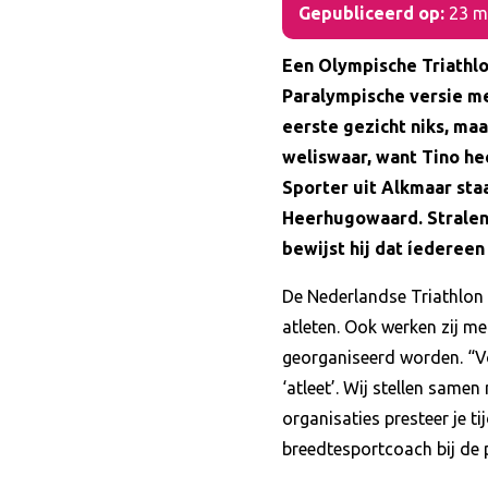
Gepubliceerd op:
23 m
Een Olympische Triathl
Paralympische versie me
eerste gezicht niks, maa
weliswaar, want Tino he
Sporter uit Alkmaar staa
Heerhugowaard. Stralend
bewijst hij dat íedereen
De Nederlandse Triathlon 
atleten. Ook werken zij me
georganiseerd worden. “Vo
‘atleet’. Wij stellen sam
organisaties presteer je t
breedtesportcoach bij de 