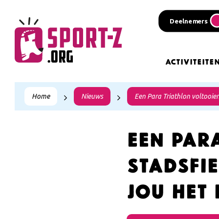
Deelnemers
Activiteite
Home
Nieuws
Een Para Triathlon voltooien 
Een Par
stadsfi
jou het 