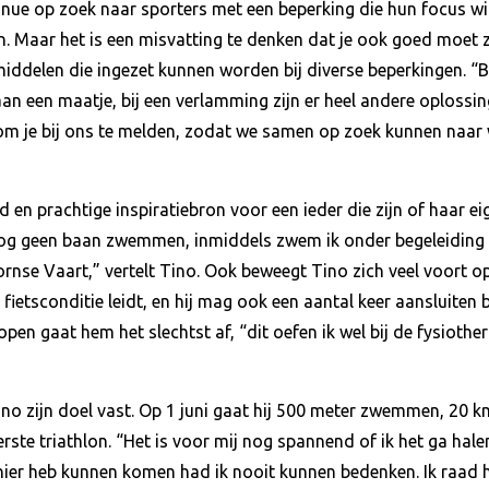
inue op zoek naar sporters met een beperking die hun focus wil
 Maar het is een misvatting te denken dat je ook goed moet zi
pmiddelen die ingezet kunnen worden bij diverse beperkingen. “
 aan een maatje, bij een verlamming zijn er heel andere oploss
l om je bij ons te melden, zodat we samen op zoek kunnen naar w
 en prachtige inspiratiebron voor een ieder die zijn of haar ei
 nog geen baan zwemmen, inmiddels zwem ik onder begeleiding 
nse Vaart,” vertelt Tino. Ook beweegt Tino zich veel voort op
fietsconditie leidt, en hij mag ook een aantal keer aansluiten b
pen gaat hem het slechtst af, “dit oefen ik wel bij de fysiother
o zijn doel vast. Op 1 juni gaat hij 500 meter zwemmen, 20 km
 eerste triathlon. “Het is voor mij nog spannend of ik het ga ha
r hier heb kunnen komen had ik nooit kunnen bedenken. Ik raad 