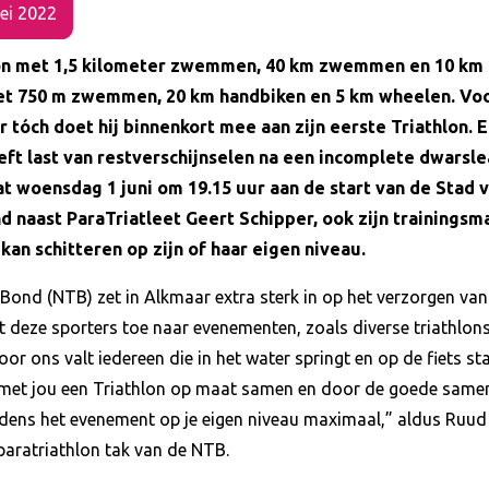
ei 2022
on met 1,5 kilometer zwemmen, 40 km zwemmen en 10 km lo
t 750 m zwemmen, 20 km handbiken en 5 km wheelen. Voor 
r tóch doet hij binnenkort mee aan zijn eerste Triathlon.
eft last van restverschijnselen na een incomplete dwarsle
t woensdag 1 juni om 19.15 uur aan de start van de Stad v
 naast ParaTriatleet Geert Schipper, ook zijn trainingsma
 kan schitteren op zijn of haar eigen niveau.
Bond (NTB) zet in Alkmaar extra sterk in op het verzorgen van
t deze sporters toe naar evenementen, zoals diverse triathlons
or ons valt iedereen die in het water springt en op de fiets s
en met jou een Triathlon op maat samen en door de goede same
ijdens het evenement op je eigen niveau maximaal,” aldus Ruud 
paratriathlon tak van de NTB.