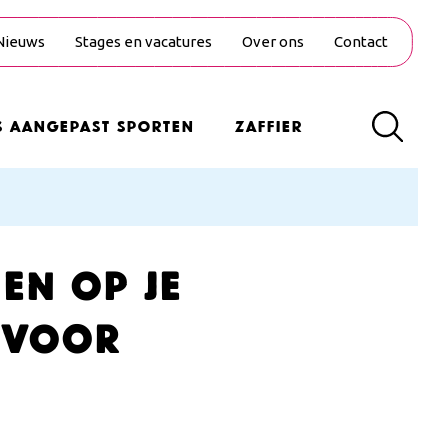
Nieuws
Stages en vacatures
Over ons
Contact
s Aangepast Sporten
Zaffier
en op je
t voor