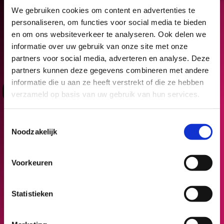
We gebruiken cookies om content en advertenties te
personaliseren, om functies voor social media te bieden
en om ons websiteverkeer te analyseren. Ook delen we
informatie over uw gebruik van onze site met onze
partners voor social media, adverteren en analyse. Deze
partners kunnen deze gegevens combineren met andere
informatie die u aan ze heeft verstrekt of die ze hebben
Deelnemers
Organisaties
verzameld op basis van uw gebruik van hun services.
Algemene voorwaarden
Toestemmingsselectie
Noodzakelijk
Privacy Verklaring
Voorkeuren
Sitemap
Inspirerende verhalen
Statistieken
Nieuws
Stages en Vacatures