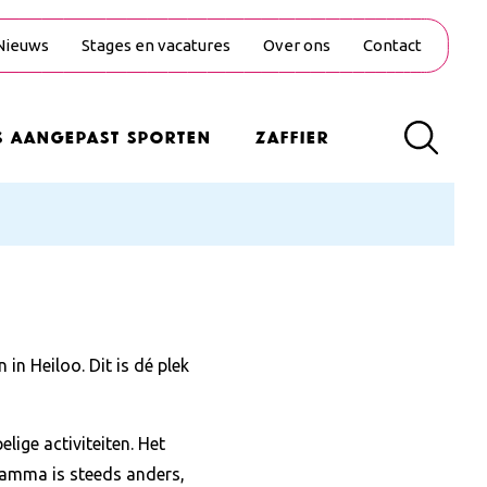
Nieuws
Stages en vacatures
Over ons
Contact
s Aangepast Sporten
Zaffier
in Heiloo. Dit is dé plek
ige activiteiten. Het
gramma is steeds anders,