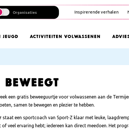
Inspirerende verhalen
Organisaties
n Jeugd
Activiteiten Volwassenen
Advie
n Beweegt
eek een gratis beweeguurtje voor volwassenen aan de Termijen 
eten, samen te bewegen en plezier te hebben.
r
staat een sportcoach van Sport-Z klaar met leuke, laagdrempel
ent of veel ervaring hebt; iedereen kan direct meedoen. Het pro