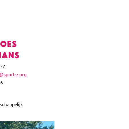
oes
mans
t-Z
@sport-z.org
76
schappelijk