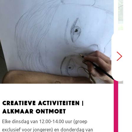
Creatieve activiteiten |
F
Alkmaar Ontmoet
El
Elke dinsdag van 12.00-14.00 uur (groep
15.
exclusief voor jongeren) en donderdag van
do