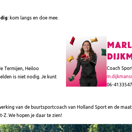
udig
: kom langs en doe mee.
Marl
Dijk
Coach Spor
e Termijen, Heiloo
m.dijkmans
lden is niet nodig. Je kunt
06-413354
enwerking van de buurtsportcoach van Holland Sport en de maat
-Z. We hopen je daar te zien!