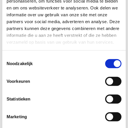
personaliseren, om functies voor social media te bieden
Man
en om ons websiteverkeer te analyseren. Ook delen we
Vrouw
informatie over uw gebruik van onze site met onze
Anders
partners voor social media, adverteren en analyse. Deze
partners kunnen deze gegevens combineren met andere
informatie die u aan ze heeft verstrekt of die ze hebben
verzameld op basis van uw gebruik van hun services.
Geboortedatum
(Vereist)
Toestemmingsselectie
Noodzakelijk
Straat en huisnummer
(Vereist)
Voorkeuren
Statistieken
Postcode en woonplaats
(Vereist)
Marketing