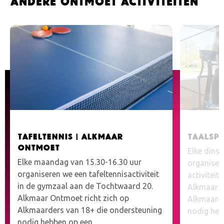
Andere Ontmoet activiteiten
Tafeltennis | Alkmaar
Taalsp
Ontmoet
Elke dins
Elke maandag van 15.30-16.30 uur
organisere
organiseren we een tafeltennisactiviteit
activiteit
in de gymzaal aan de Tochtwaard 20.
Alkmaar O
Alkmaar Ontmoet richt zich op
Alkmaarde
Alkmaarders van 18+ die ondersteuning
nodig he
nodig hebben op een…